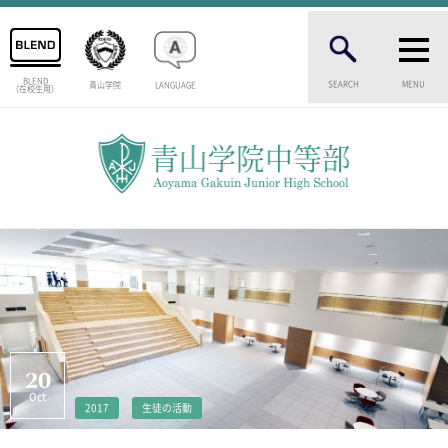
BLEND
SEARCH
MENU
青山学院
LANGUAGE
（在校生用）
INTRODUCTION
学校紹介
中等部 部長挨拶
教育理念・目標
中等部の歴史
特色ある教育
生徒数・教職員数
一貫校の流れ
卒業生インタビュー
校舎情報
20
メディアライブラリー
Oct
2017
生徒の活動
AOYAMA STYLE