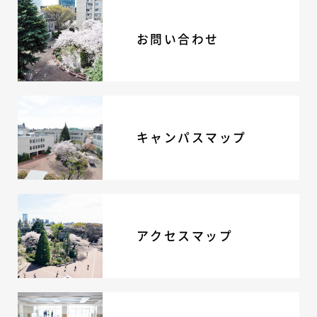
ADMISSION
お問い合わせ
入試・入学案内
入試要項
志願者速報
合格者発表
学校説明会
キャンパスマップ
入試結果
入学金・学費等一覧
入試問題
学校案内
公開行事の紹介
アクセスマップ
編入学・転入学試験
よくあるご質問
INFORMATION
総合案内