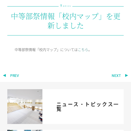
T
教育の特色・紹介
OPICS
中等部祭情報「校内マップ」を更
教育課程
新しました
教科学習
キリスト教教育
国際交流
中等部祭情報「校内マップ」については
こちら
。
SCHOOL LIFE
スクールライフ
PREV
NEXT
スクールカレンダー
1日の流れ
クラブ・同好会紹介
施設設備紹介
ニュース・トピックス一
制服紹介
覧
進学・進路
学友会
生徒の作品