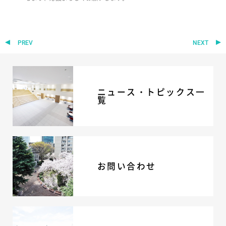
PREV
NEXT
ニュース・トピックス一
覧
お問い合わせ