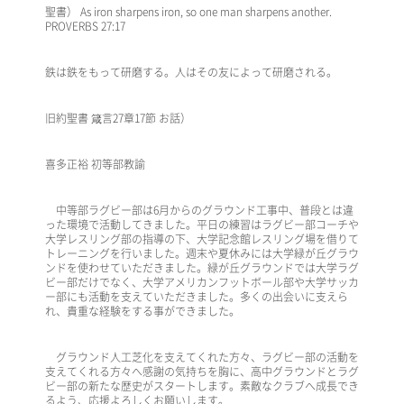
聖書） As iron sharpens iron, so one man sharpens another.
PROVERBS 27:17
鉄は鉄をもって研磨する。人はその友によって研磨される。
旧約聖書 箴言27章17節 お話）
喜多正裕 初等部教諭
中等部ラグビー部は6月からのグラウンド工事中、普段とは違
った環境で活動してきました。平日の練習はラグビー部コーチや
大学レスリング部の指導の下、大学記念館レスリング場を借りて
トレーニングを行いました。週末や夏休みには大学緑が丘グラウ
ンドを使わせていただきました。緑が丘グラウンドでは大学ラグ
ビー部だけでなく、大学アメリカンフットボール部や大学サッカ
ー部にも活動を支えていただきました。多くの出会いに支えら
れ、貴重な経験をする事ができました。
グラウンド人工芝化を支えてくれた方々、ラグビー部の活動を
支えてくれる方々へ感謝の気持ちを胸に、高中グラウンドとラグ
ビー部の新たな歴史がスタートします。素敵なクラブへ成長でき
るよう、応援よろしくお願いします。