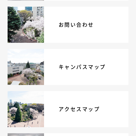
ADMISSION
入試・入学案内
お問い合わせ
入試要項
志願者速報
合格者発表
学校説明会
入試結果
キャンパスマップ
入学金・学費等一覧
入試問題
学校案内
公開行事の紹介
編入学・転入学試験
よくあるご質問
アクセスマップ
INFORMATION
総合案内