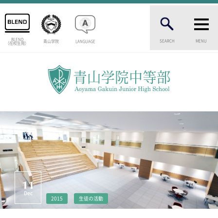
BLEND
SEARCH
MENU
青山学院
LANGUAGE
（在校生用）
INTRODUCTION
学校紹介
中等部 部長挨拶
教育理念・目標
中等部の歴史
特色ある教育
生徒数・教職員数
一貫校の流れ
卒業生インタビュー
校舎情報
11
メディアライブラリー
Dec
2015
生徒の活動
AOYAMA STYLE