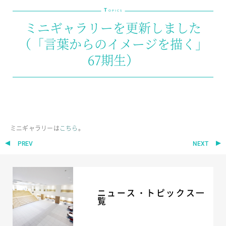
T
教育の特色・紹介
OPICS
ミニギャラリーを更新しました
教育課程
（「言葉からのイメージを描く」
教科学習
67期生）
キリスト教教育
国際交流
SCHOOL LIFE
スクールライフ
ミニギャラリーは
こちら
。
スクールカレンダー
PREV
NEXT
1日の流れ
クラブ・同好会紹介
施設設備紹介
制服紹介
ニュース・トピックス一
進学・進路
覧
学友会
生徒の作品