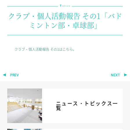
T
教育の特色・紹介
OPICS
クラブ・個人活動報告 その1「バド
教育課程
ミントン部・卓球部」
教科学習
キリスト教教育
国際交流
クラブ・個人活動報告 その1はこちら。
SCHOOL LIFE
スクールライフ
PREV
NEXT
スクールカレンダー
1日の流れ
クラブ・同好会紹介
施設設備紹介
ニュース・トピックス一
制服紹介
覧
進学・進路
学友会
生徒の作品