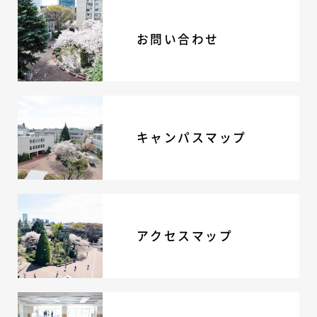
ADMISSION
お問い合わせ
入試・入学案内
入試要項
志願者速報
合格者発表
学校説明会
キャンパスマップ
入試結果
入学金・学費等一覧
入試問題
学校案内
公開行事の紹介
アクセスマップ
編入学・転入学試験
よくあるご質問
INFORMATION
総合案内