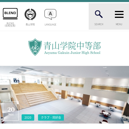
BLEND
SEARCH
MENU
青山学院
LANGUAGE
（在校生用）
INTRODUCTION
学校紹介
中等部 部長挨拶
教育理念・目標
中等部の歴史
特色ある教育
生徒数・教職員数
一貫校の流れ
卒業生インタビュー
校舎情報
20
メディアライブラリー
Nov
2020
クラブ・同好会
AOYAMA STYLE