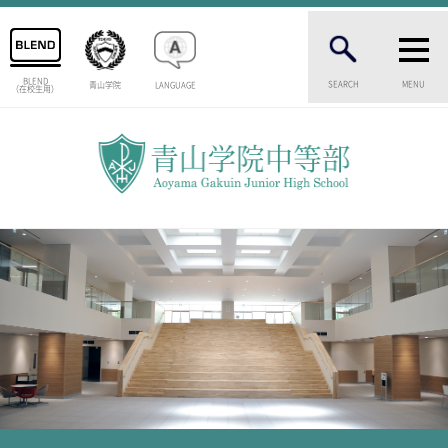
BLEND
SEARCH
MENU
青山学院
LANGUAGE
（在校生用）
INTRODUCTION
学校紹介
中等部 部長挨拶
教育理念・目標
中等部の歴史
特色ある教育
生徒数・教職員数
一貫校の流れ
卒業生インタビュー
校舎情報
メディアライブラリー
AOYAMA STYLE