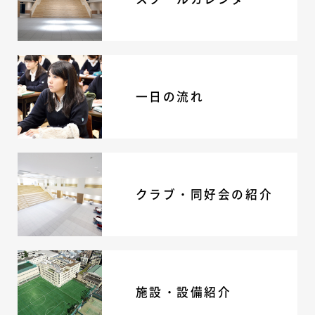
ニュース・トピック
お問い合わせ
キャンパスマップ
アクセスマップ
緊急・災害時の対応
一日の流れ
ご支援をお考えの方へ
いじめ防止対策
ENGLISHページ
個人情報保護への取り組み
採用情報
クラブ・同好会の紹介
地の塩、世の光（スクールモットー）
施設・設備紹介