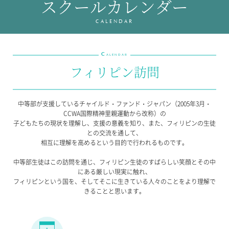
スクールカレンダー
教育の特色・紹介
CALENDAR
教育課程
教科学習
C
ALENDAR
キリスト教教育
フィリピン訪問
国際交流
SCHOOL LIFE
中等部が支援しているチャイルド・ファンド・ジャパン（2005年3月・
CCWA国際精神里親運動から改称）の
スクールライフ
子どもたちの現状を理解し、支援の意義を知り、また、フィリピンの生徒
との交流を通して、
スクールカレンダー
相互に理解を高めるという目的で行われるものです。
1日の流れ
クラブ・同好会紹介
中等部生徒はこの訪問を通じ、フィリピン生徒のすばらしい笑顔とその中
にある厳しい現実に触れ、
施設設備紹介
フィリピンという国を、そしてそこに生きている人々のことをより理解で
制服紹介
きることと思います。
進学・進路
学友会
生徒の作品