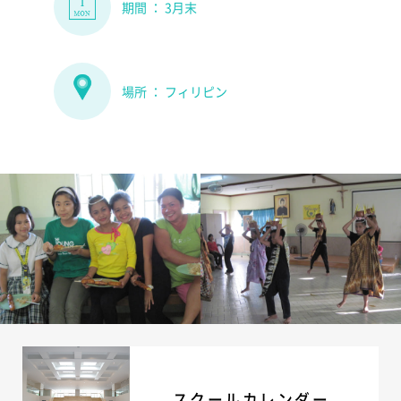
期間 ： 3月末
ADMISSION
入試・入学案内
場所 ： フィリピン
入試要項
志願者速報
合格者発表
学校説明会
入試結果
入学金・学費等一覧
入試問題
学校案内
公開行事の紹介
編入学・転入学試験
よくあるご質問
INFORMATION
総合案内
スクールカレンダー