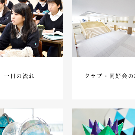
一日の流れ
クラブ・同好会の