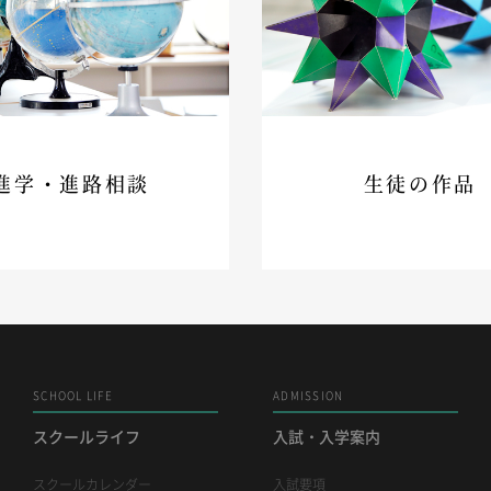
進学・進路相談
生徒の作品
SCHOOL LIFE
ADMISSION
スクールライフ
入試・入学案内
スクールカレンダー
入試要項