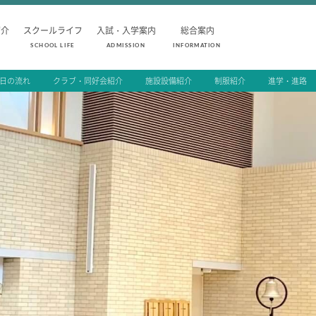
紹介
スクールライフ
入試・入学案内
総合案内
SCHOOL LIFE
ADMISSION
INFORMATION
1日の流れ
クラブ・同好会紹介
施設設備紹介
制服紹介
進学・進路
SCHOOL LIFE
ADMISSION
スクールライフ
入試・入学
スクールカレンダー
入試要項
1日の流れ
志願者速報
クラブ・同好会紹介
合格者発表
施設設備紹介
学校説明会
制服紹介
入試結果
進学・進路
入学金・学費
学友会
入試問題
生徒の作品
学校案内
公開行事の紹
編入学・転入
よくあるご質