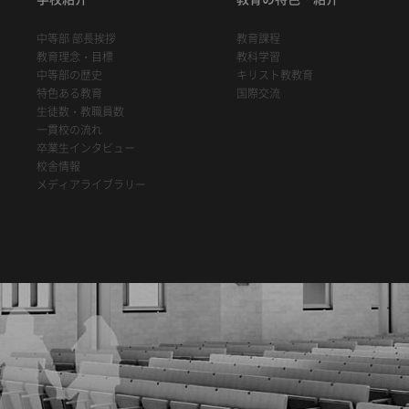
中等部 部長挨拶
教育課程
教育理念・目標
教科学習
中等部の歴史
キリスト教教育
特色ある教育
国際交流
生徒数・教職員数
一貫校の流れ
卒業生インタビュー
校舎情報
メディアライブラリー