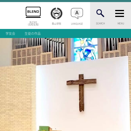
BLEND
SEARCH
MENU
青山学院
LANGUAGE
（在校生用）
学友会
生徒の作品
INFORMATION
案内
総合案内
ニュース・トピック
お問い合わせ
キャンパスマップ
アクセスマップ
緊急・災害時の対応
等一覧
ご支援をお考えの方へ
いじめ防止対策
ENGLISHページ
介
個人情報保護への取り組み
学試験
採用情報
問
地の塩、世の光（スクールモットー）