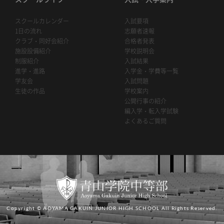
スクールカレンダー
入試要項
1日の流れ
志願者速報
クラブ・同好会紹介
合格者発表
施設設備紹介
学校説明会
制服紹介
入試結果
進学・進路
入学金・学費等一覧
学友会
入試問題
生徒の作品
学校案内
公開行事の紹介
編入学・転入学試験
よくあるご質問
Copyright © AOYAMA GAKUIN JUNIOR HIGH SCHOOL All Rights Reserved.