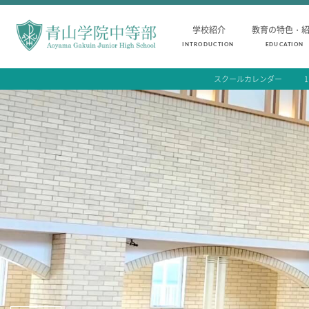
学校紹介
教育の特色・
INTRODUCTION
EDUCATION
スクールカレンダー
INTRODUCTION
AOYAMA STYLE
学校紹介
教育の特色・紹介
中等部 部長挨拶
教育課程
教育理念・目標
教科学習
中等部の歴史
キリスト教教育
特色ある教育
国際交流
生徒数・教職員数
一貫校の流れ
卒業生インタビュー
校舎情報
メディアライブラリー