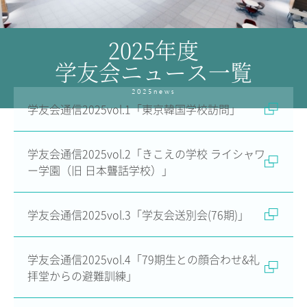
教育の特色・紹介
2025年度
教育課程
学友会ニュース一覧
教科学習
キリスト教教育
2025news
国際交流
学友会通信2025vol.1「東京韓国学校訪問」
SCHOOL LIFE
学友会通信2025vol.2「きこえの学校 ライシャワ
スクールライフ
ー学園（旧 日本聾話学校）」
スクールカレンダー
1日の流れ
学友会通信2025vol.3「学友会送別会(76期)」
クラブ・同好会紹介
施設設備紹介
制服紹介
学友会通信2025vol.4「79期生との顔合わせ&礼
進学・進路
拝堂からの避難訓練」
学友会
生徒の作品