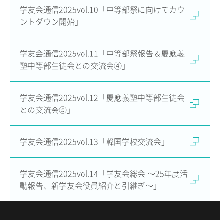
学友会通信2025vol.10「中等部祭に向けてカウ
ニュース・トピック
ントダウン開始」
お問い合わせ
キャンパスマップ
学友会通信2025vol.11「中等部祭報告＆慶應義
アクセスマップ
塾中等部生徒会との交流会④」
緊急・災害時の対応
ご支援をお考えの方へ
いじめ防止対策
学友会通信2025vol.12「慶應義塾中等部生徒会
ENGLISHページ
との交流会⑤」
個人情報保護への取り組み
採用情報
地の塩、世の光（スクールモットー）
学友会通信2025vol.13「韓国学校交流会」
学友会通信2025vol.14「学友会総会 ～25年度活
動報告、新学友会役員紹介と引継ぎ～」