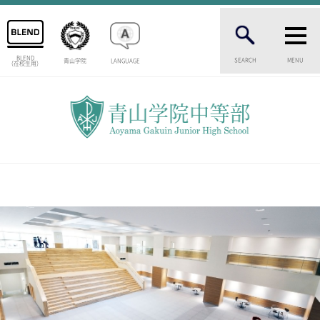
BLEND
SEARCH
MENU
青山学院
LANGUAGE
（在校生用）
INTRODUCTION
学校紹介
中等部 部長挨拶
教育理念・目標
中等部の歴史
特色ある教育
生徒数・教職員数
一貫校の流れ
卒業生インタビュー
校舎情報
メディアライブラリー
AOYAMA STYLE