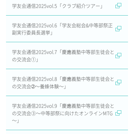
学友会通信2025vol.5「クラブ紹介ツアー」
ADMISSION
入試・入学案内
学友会通信2025vol.6「学友会総会&中等部祭正
副実行委員長選挙」
入試要項
志願者速報
合格者発表
学友会通信2025vol.7「慶應義塾中等部生徒会と
学校説明会
の交流会①」
入試結果
入学金・学費等一覧
入試問題
学友会通信2025vol.8「慶應義塾中等部生徒会と
学校案内
の交流会➁～養蜂体験～」
公開行事の紹介
編入学・転入学試験
学友会通信2025vol.9「慶應義塾中等部生徒会と
よくあるご質問
の交流会③～中等部祭に向けたオンラインMTG
～」
INFORMATION
総合案内