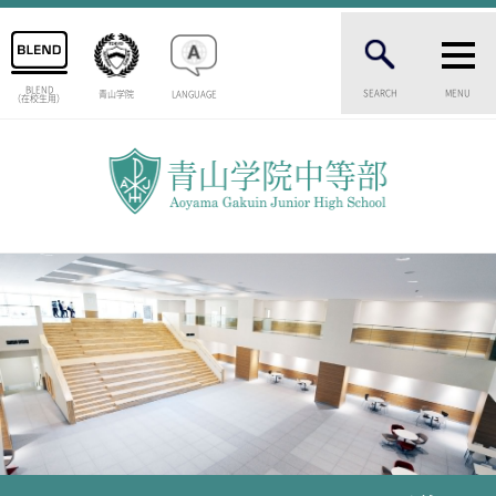
BLEND
SEARCH
MENU
青山学院
LANGUAGE
（在校生用）
INTRODUCTION
学校紹介
中等部 部長挨拶
教育理念・目標
中等部の歴史
特色ある教育
生徒数・教職員数
一貫校の流れ
卒業生インタビュー
校舎情報
メディアライブラリー
AOYAMA STYLE