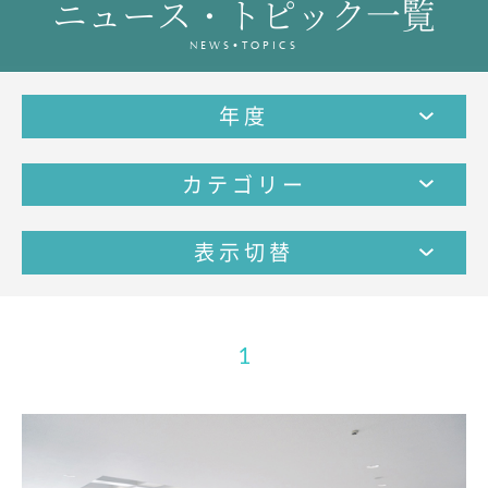
ニュース・トピック一覧
教育の特色・紹介
NEWS•TOPICS
教育課程
教科学習
年度
キリスト教教育
国際交流
カテゴリー
SCHOOL LIFE
スクールライフ
表示切替
スクールカレンダー
1日の流れ
クラブ・同好会紹介
1
施設設備紹介
制服紹介
進学・進路
学友会
生徒の作品