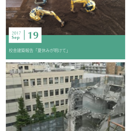
ニュース・トピック
お問い合わせ
キャンパスマップ
19
アクセスマップ
2017
Sep
緊急・災害時の対応
ご支援をお考えの方へ
校舎建築報告「夏休みが明けて」
いじめ防止対策
ENGLISHページ
個人情報保護への取り組み
採用情報
地の塩、世の光（スクールモットー）