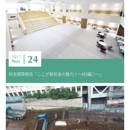
ADMISSION
入試・入学案内
入試要項
志願者速報
合格者発表
学校説明会
24
2017
Nov
入試結果
入学金・学費等一覧
校舎建築報告「ここが新校舎の魅力！～MS編①～」
入試問題
学校案内
公開行事の紹介
編入学・転入学試験
よくあるご質問
INFORMATION
総合案内