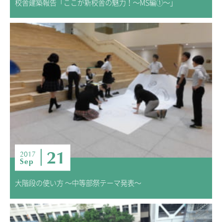
校舎建築報告「ここが新校舎の魅力！～MS編①～」
21
2017
Sep
大階段の使い方 ～中等部祭テーマ発表～