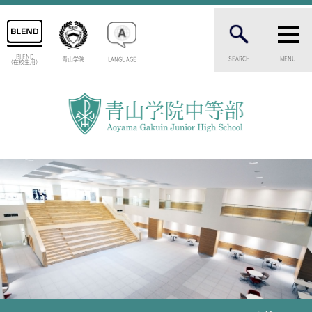
BLEND
SEARCH
MENU
青山学院
LANGUAGE
（在校生用）
INTRODUCTION
学校紹介
中等部 部長挨拶
教育理念・目標
中等部の歴史
特色ある教育
生徒数・教職員数
一貫校の流れ
卒業生インタビュー
校舎情報
メディアライブラリー
AOYAMA STYLE