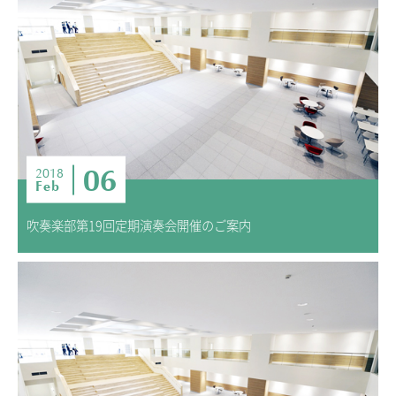
ADMISSION
入試・入学案内
入試要項
志願者速報
合格者発表
学校説明会
06
2018
Feb
入試結果
入学金・学費等一覧
吹奏楽部第19回定期演奏会開催のご案内
入試問題
学校案内
公開行事の紹介
編入学・転入学試験
よくあるご質問
INFORMATION
総合案内