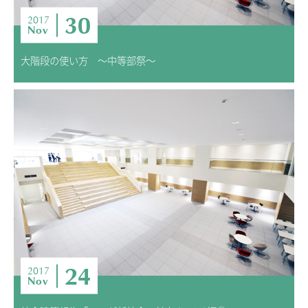
30
2017
Nov
大階段の使い方 ～中等部祭～
24
2017
Nov