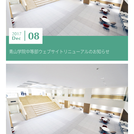
ニュース・トピック
お問い合わせ
キャンパスマップ
08
アクセスマップ
2017
Dec
緊急・災害時の対応
ご支援をお考えの方へ
青山学院中等部ウェブサイトリニューアルのお知らせ
いじめ防止対策
ENGLISHページ
個人情報保護への取り組み
採用情報
地の塩、世の光（スクールモットー）