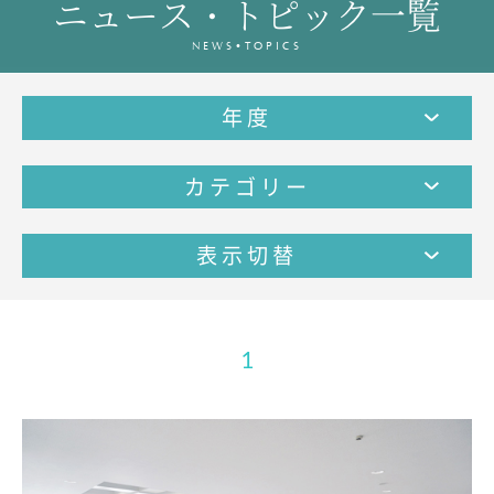
ニュース・トピック一覧
教育の特色・紹介
NEWS•TOPICS
教育課程
教科学習
年度
キリスト教教育
国際交流
カテゴリー
SCHOOL LIFE
スクールライフ
表示切替
スクールカレンダー
1日の流れ
クラブ・同好会紹介
1
施設設備紹介
制服紹介
進学・進路
学友会
生徒の作品